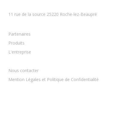
BESANCON
11 rue de la source 25220 Roche-lez-Beaupré
Partenaires
Produits
L'entreprise
Nous contacter
Mention Légales et Politique de Confidentialité
BESANCON — 03 81 81 90 91
contact@mcequipements.fr