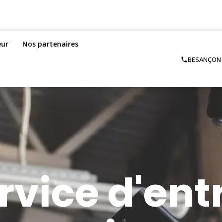
eur
Nos partenaires
BESANÇON –
rvice d'ent