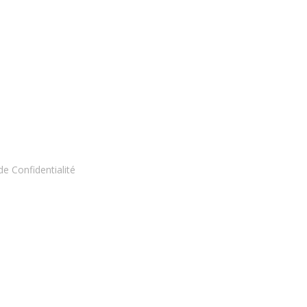
de Confidentialité
BESANCON — 03 81 81 90 91
contact@mcequipements.fr