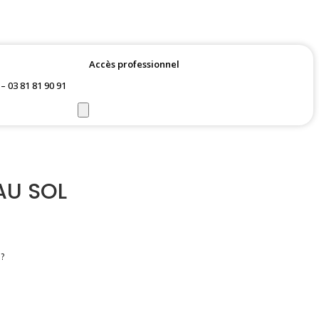
Accès professionnel
Demander un devis
 03 81 81 90 91
Essai gratuit et pose à domicile
U SOL
 ?
re